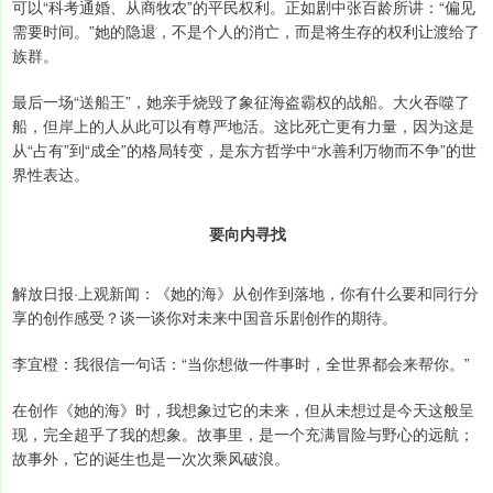
可以“科考通婚、从商牧农”的平民权利。正如剧中张百龄所讲：“偏见
需要时间。”她的隐退，不是个人的消亡，而是将生存的权利让渡给了
族群。
最后一场“送船王”，她亲手烧毁了象征海盗霸权的战船。大火吞噬了
船，但岸上的人从此可以有尊严地活。这比死亡更有力量，因为这是
从“占有”到“成全”的格局转变，是东方哲学中“水善利万物而不争”的世
界性表达。
要向内寻找
解放日报·上观新闻：《她的海》从创作到落地，你有什么要和同行分
享的创作感受？谈一谈你对未来中国音乐剧创作的期待。
李宜橙：我很信一句话：“当你想做一件事时，全世界都会来帮你。”
在创作《她的海》时，我想象过它的未来，但从未想过是今天这般呈
现，完全超乎了我的想象。故事里，是一个充满冒险与野心的远航；
故事外，它的诞生也是一次次乘风破浪。