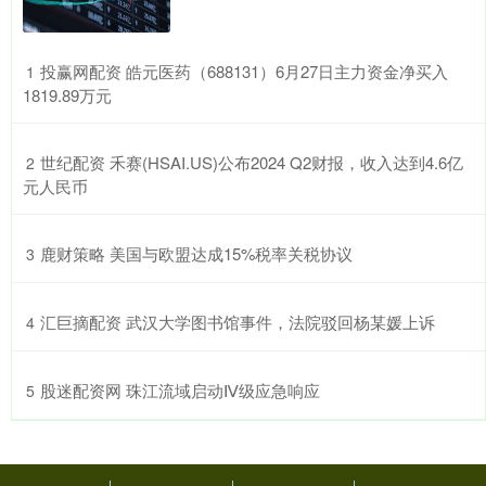
​投赢网配资 皓元医药（688131）6月27日主力资金净买入
1
1819.89万元
​世纪配资 禾赛(HSAI.US)公布2024 Q2财报，收入达到4.6亿
2
元人民币
​鹿财策略 美国与欧盟达成15%税率关税协议
3
​汇巨摘配资 武汉大学图书馆事件，法院驳回杨某媛上诉
4
​股迷配资网 珠江流域启动Ⅳ级应急响应
5