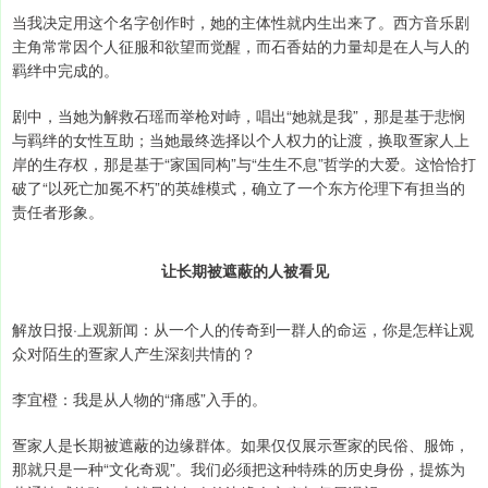
当我决定用这个名字创作时，她的主体性就内生出来了。西方音乐剧
主角常常因个人征服和欲望而觉醒，而石香姑的力量却是在人与人的
羁绊中完成的。
剧中，当她为解救石瑶而举枪对峙，唱出“她就是我”，那是基于悲悯
与羁绊的女性互助；当她最终选择以个人权力的让渡，换取疍家人上
岸的生存权，那是基于“家国同构”与“生生不息”哲学的大爱。这恰恰打
破了“以死亡加冕不朽”的英雄模式，确立了一个东方伦理下有担当的
责任者形象。
让长期被遮蔽的人被看见
解放日报·上观新闻：从一个人的传奇到一群人的命运，你是怎样让观
众对陌生的疍家人产生深刻共情的？
李宜橙：我是从人物的“痛感”入手的。
疍家人是长期被遮蔽的边缘群体。如果仅仅展示疍家的民俗、服饰，
那就只是一种“文化奇观”。我们必须把这种特殊的历史身份，提炼为