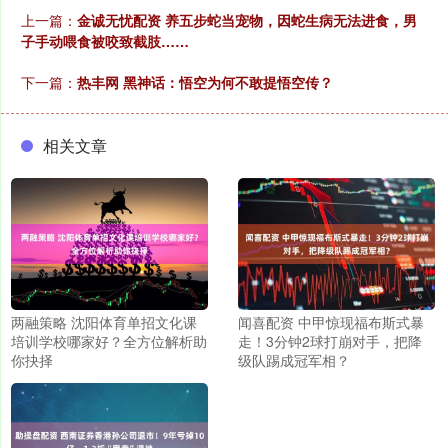
上一篇：
金诚无忧配资 养五步蛇当宠物，因蛇生病无法进食，男
子手动喂食被咬致截肢……
下一篇：
热丰网 黑神话：悟空为何不敢提悟空传？
相关文章
两融策略 沈阳体育单招文化课
闻喜配资 中甲惊现福布斯式暴
培训学校哪家好？全方位解析助
走！3分钟2球打崩对手，把降
你抉择
级队踢成冠军相？