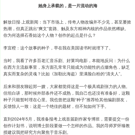
她身上承载的，是一片流动的海
解放日报·上观新闻：当下市场上，传奇人物改编并不少见，甚至屡掀
热潮，但真正跳出“爽文”套路、触及东方精神内核的作品依然稀缺。
你为何选择石香姑这个人物？创作的起点是什么？
李宜橙：这个故事的种子，早在我在美国读书时就埋下了。
当时，我看了许多百老汇音乐剧、好莱坞电影，本能地反问：为什么
在西方主流叙事里，东方面孔常常只能成为功能性的点缀角色，缺乏
真实而复杂的灵魂？比如《加勒比海盗》里满脸白粉的“清夫人”。
后来和朋友聊起郑一嫂，大家都觉得这是一个极具戏剧张力的人物。
但坦白讲，那时候外部条件还不成熟，我自己也还没有准备好，这颗
种子只能暂时埋在心里。我也曾把这颗“种子”推荐给其他编剧朋友，
反馈惊人一致：这是一个绝佳的题材，但不知如何下手。
直到2024年5月，我准备报考上戏首届剧作家专博班，需要提交一份
创作计划书，说明博士阶段要做一个怎样的作品。我的导师罗怀臻教
授建议我把研究方向聚焦于音乐剧。