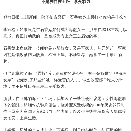
不是独自在王座上享受权力
解放日报·上观新闻：除了传奇经历，石香姑身上最打动你的是什么？
李宜橙：如果只是讲石香姑如何成为海盗女王，那早在2018年就可以
完成。真正打动我的，是她成为海上女王之后做的事。
石香姑出身低微，传闻她是花船妓女，又是疍家人。从元朝起，疍家
因朝廷懒政被归为贱族，不准上岸、不准科考。她拿了一手最烂的
牌。
但当她掌控了海上“霸权”后，她颁布的法令里，有一条就是“不得侮辱
女票”。她看到了那些和她一样受苦的人，并试图改变那个吃人的环
境，而不是独自在王座上享受权力。
所以，在《她的海》下半场，我加入了一些社会性议题：女性海盗群
体的觉醒，销烟对抗鸦片侵蚀，控诉疍家受歧视的600年历史的同时
依旧愿意为家国大义献出自己的力量，以及她最终带着疍家人集体接
受招安，上岸生活。
上半场，是她的个人成长史；下半场，则是她与时代、与环境的博