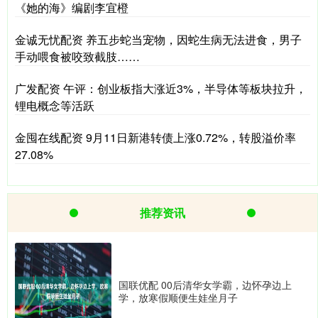
《她的海》编剧李宜橙
金诚无忧配资 养五步蛇当宠物，因蛇生病无法进食，男子
手动喂食被咬致截肢……
广发配资 午评：创业板指大涨近3%，半导体等板块拉升，
锂电概念等活跃
金囤在线配资 9月11日新港转债上涨0.72%，转股溢价率
27.08%
推荐资讯
国联优配 00后清华女学霸，边怀孕边上
学，放寒假顺便生娃坐月子