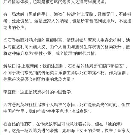
共通情感体验，也就是被忽略的边缘人之痛与归属渴望。
有一场戏叫《黑处的手》。海盗们控诉“岸上无路，经商无门，不能科
考，处处偏见”。这是疍家人的呐喊，也是所有曾感到被排斥、不被接
纳者的心声。
当石香姑面对鸦片船的巨额财富、清廷封锁与疍家人生存危机时，她
从海盗逐利向民族大义、由个人自由与族群生存权衡的格局跃升，便
将这种痛升华为“牺牲小我、成全族群”的时代共情。
解放日报·上观新闻：我们注意到，石香姑的结局是“归隐”和“招安”，
不同于我们常见到的传记类音乐剧主角以死亡加冕不朽。作为编剧，
你觉得这是否会削弱故事的悲剧力量？
李宜橙：这正是我想探讨的中国哲学。
西方悲剧英雄往往追求个人精神的永恒，死亡是最高光的时刻。但在
中国哲学里，我们推崇“生生不息”和“功成身退”。
石香姑的“招安”，在传统叙事里可能意味着妥协。但在《她的海》
里，这是一场以退为进的豪赌。她用海上女王的荣誉，换来了疍家人