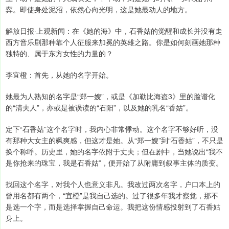
弈。即使身处泥沼，依然心向光明，这是她最动人的地方。
解放日报·上观新闻：在《她的海》中，石香姑的觉醒和成长并没有走
西方音乐剧那种靠个人征服来加冕的英雄之路。你是如何刻画她那种
独特的、属于东方女性的力量的？
李宜橙：首先，从她的名字开始。
她最为人熟知的名字是“郑一嫂”，或是《加勒比海盗3》里的脸谱化
的“清夫人”，亦或是被误读的“石阳”，以及她的乳名“香姑”。
定下“石香姑”这个名字时，我内心非常悸动。这个名字不够好听，没
有那种大女主的飒爽感，但这才是她。从“郑一嫂”到“石香姑”，不只是
换个称呼。历史里，她的名字依附于丈夫；但在剧中，当她说出“我不
是你抢来的珠宝，我是石香姑”，便开始了从附庸到叙事主体的质变。
找回这个名字，对我个人也意义非凡。我改过两次名字，户口本上的
曾用名都有两个，“宜橙”是我自己选的。过了很多年我才察觉，那不
是选一个字，而是选择掌握自己命运。我把这份情感投射到了石香姑
身上。