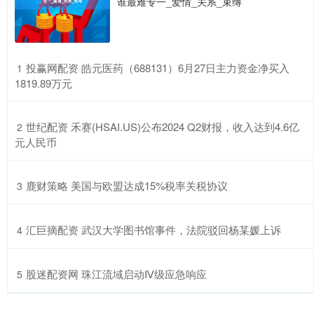
谁最难专一_爱情_关系_束缚
​投赢网配资 皓元医药（688131）6月27日主力资金净买入
1
1819.89万元
​世纪配资 禾赛(HSAI.US)公布2024 Q2财报，收入达到4.6亿
2
元人民币
​鹿财策略 美国与欧盟达成15%税率关税协议
3
​汇巨摘配资 武汉大学图书馆事件，法院驳回杨某媛上诉
4
​股迷配资网 珠江流域启动Ⅳ级应急响应
5