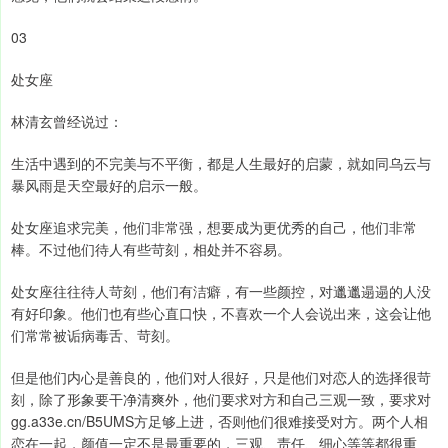
03
处女座
林清玄曾经说过：
生活中遇到的不完美与不平衡，都是人生最好的启蒙，就如同乌云与
暴风雨是天空最好的启示一般。
处女座追求完美，他们非常强，想要成为更优秀的自己，他们非常
棒。不过他们待人有些苛刻，相处并不容易。
处女座往往待人苛刻，他们有洁癖，有一些颜控，对邋邋遢遢的人没
有好印象。他们也有些心直口快，不喜欢一个人会说出来，这会让他
们常常被诟病毒舌、苛刻。
但是他们内心是善良的，他们对人很好，只是他们对恋人的选择很苛
刻，除了形象要干净清爽外，他们要求对方和自己三观一致，要求对
gg.a33e.cn/B5UMS方足够上进，否则他们很难接受对方。两个人相
恋在一起，颜值一定不是最重要的，三观、责任、细心等等都很重