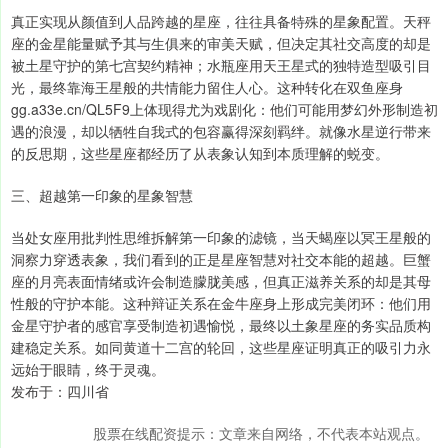
真正实现从颜值到人品跨越的星座，往往具备特殊的星象配置。天秤
座的金星能量赋予其与生俱来的审美天赋，但决定其社交高度的却是
被土星守护的第七宫契约精神；水瓶座用天王星式的独特造型吸引目
光，最终靠海王星般的共情能力留住人心。这种转化在双鱼座身
gg.a33e.cn/QL5F9上体现得尤为戏剧化：他们可能用梦幻外形制造初
遇的浪漫，却以牺牲自我式的包容赢得深刻羁绊。就像水星逆行带来
的反思期，这些星座都经历了从表象认知到本质理解的蜕变。
三、超越第一印象的星象智慧
当处女座用批判性思维拆解第一印象的滤镜，当天蝎座以冥王星般的
洞察力穿透表象，我们看到的正是星座智慧对社交本能的超越。巨蟹
座的月亮表面情绪或许会制造朦胧美感，但真正滋养关系的却是其母
性般的守护本能。这种辩证关系在金牛座身上形成完美闭环：他们用
金星守护者的感官享受制造初遇愉悦，最终以土象星座的务实品质构
建稳定关系。如同黄道十二宫的轮回，这些星座证明真正的吸引力永
远始于眼睛，终于灵魂。
发布于：四川省
股票在线配资提示：文章来自网络，不代表本站观点。