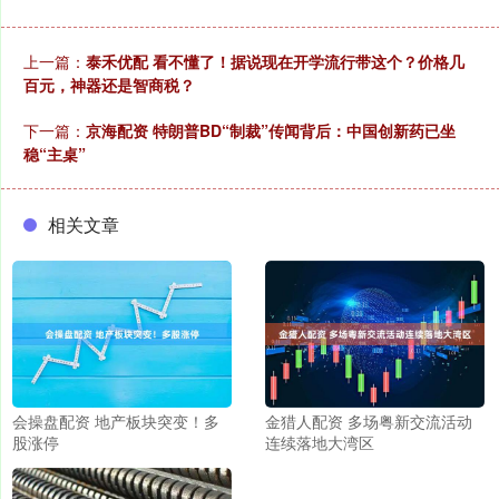
上一篇：
泰禾优配 看不懂了！据说现在开学流行带这个？价格几
百元，神器还是智商税？
下一篇：
京海配资 特朗普BD“制裁”传闻背后：中国创新药已坐
稳“主桌”
相关文章
会操盘配资 地产板块突变！多
金猎人配资 多场粤新交流活动
股涨停
连续落地大湾区