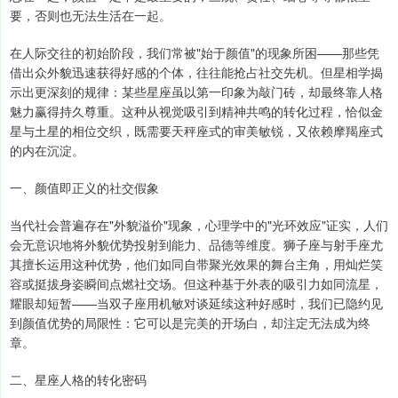
要，否则也无法生活在一起。
在人际交往的初始阶段，我们常被"始于颜值"的现象所困——那些凭
借出众外貌迅速获得好感的个体，往往能抢占社交先机。但星相学揭
示出更深刻的规律：某些星座虽以第一印象为敲门砖，却最终靠人格
魅力赢得持久尊重。这种从视觉吸引到精神共鸣的转化过程，恰似金
星与土星的相位交织，既需要天秤座式的审美敏锐，又依赖摩羯座式
的内在沉淀。
一、颜值即正义的社交假象
当代社会普遍存在"外貌溢价"现象，心理学中的"光环效应"证实，人们
会无意识地将外貌优势投射到能力、品德等维度。狮子座与射手座尤
其擅长运用这种优势，他们如同自带聚光效果的舞台主角，用灿烂笑
容或挺拔身姿瞬间点燃社交场。但这种基于外表的吸引力如同流星，
耀眼却短暂——当双子座用机敏对谈延续这种好感时，我们已隐约见
到颜值优势的局限性：它可以是完美的开场白，却注定无法成为终
章。
二、星座人格的转化密码